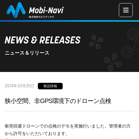
三重県津市の
NEWS & RELEASES
ニュース＆リリース
2024年10月25日
製品情報
狭小空間、非GPS環境下のドローン点検
衝突回避ドローンでの点検のデモを実施行いました。管理者の方
から許可をいただいております。