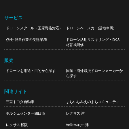
サービス
ドローンスクール（国家資格対応）
ドローンベースカー(基地車両)
点検･測量作業の受託業務
ドローン活用リスキリング・DX人
材育成研修
販売
ドローンを用途・目的から探す
国産・海外取扱ドローンメーカーか
ら探す
関連サイト
三重トヨタ自動車
まちいち
みえのまちコミュニティ
ポルシェセンター四日市
レクサス 津
レクサス 松阪
Volkswagen 津