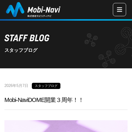
三重県津市の
STAFF BLOG
スタッフブログ
2026年5月7日
スタッフブログ
Mobi‐NaviDOME開業３周年！！