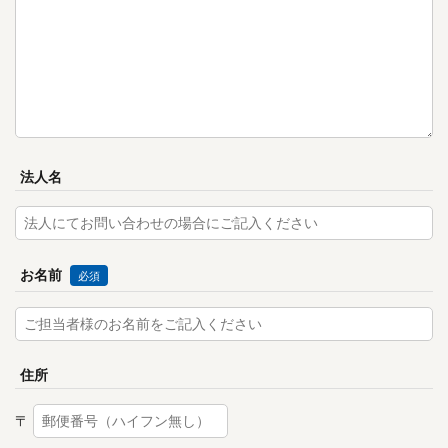
法人名
お名前
必須
住所
〒