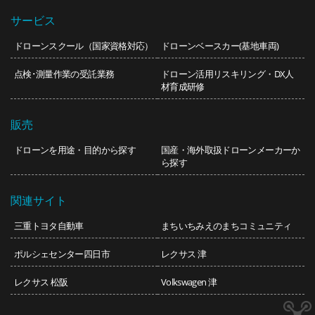
サービス
ドローンスクール（国家資格対応）
ドローンベースカー(基地車両)
点検･測量作業の受託業務
ドローン活用リスキリング・DX人
材育成研修
販売
ドローンを用途・目的から探す
国産・海外取扱ドローンメーカーか
ら探す
関連サイト
三重トヨタ自動車
まちいち
みえのまちコミュニティ
ポルシェセンター四日市
レクサス 津
レクサス 松阪
Volkswagen 津