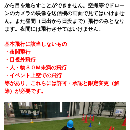
から目を逸らすことができません。空撮等でドロー
ンのカメラの映像を送信機の画面で見てはいけませ
ん。また昼間（日出から日没まで）飛行のみとなり
ます。夜間には飛行させてはいけません。
基本飛行に該当しないもの
・夜間飛行
・目視外飛行
・人・物３０M未満の飛行
・イベント上空での飛行
等があり、これらには許可・承認と限定変更（解
除）が必要です。