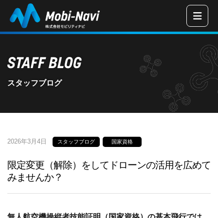
三重県津市の
STAFF BLOG
スタッフブログ
2026年3月4日
スタッフブログ
国家資格
限定変更（解除）をしてドローンの活用を広めて
みませんか？
無人航空機操縦者技能証明（国家資格）の基本飛行では、