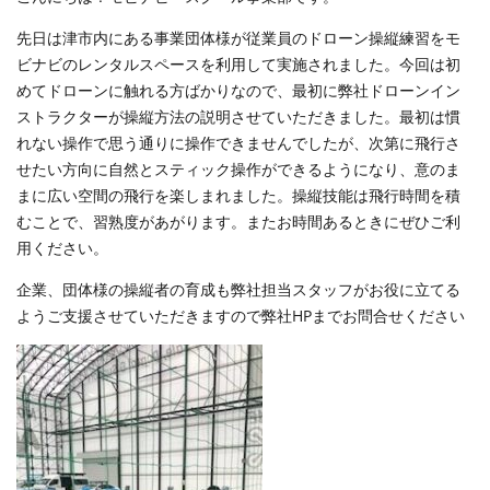
先日は津市内にある事業団体様が従業員のドローン操縦練習をモ
ビナビのレンタルスペースを利用して実施されました。今回は初
めてドローンに触れる方ばかりなので、最初に弊社ドローンイン
ストラクターが操縦方法の説明させていただきました。最初は慣
れない操作で思う通りに操作できませんでしたが、次第に飛行さ
せたい方向に自然とスティック操作ができるようになり、意のま
まに広い空間の飛行を楽しまれました。操縦技能は飛行時間を積
むことで、習熟度があがります。またお時間あるときにぜひご利
用ください。
企業、団体様の操縦者の育成も弊社担当スタッフがお役に立てる
ようご支援させていただきますので弊社HPまでお問合せください